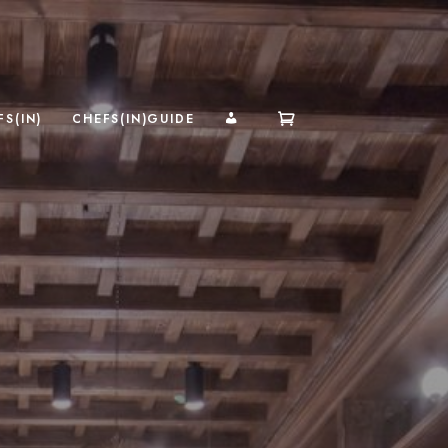
MI CUENTA
S(IN)
CHEFS(IN)GUIDE