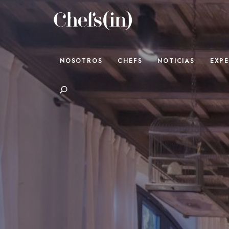
CHEFS(IN)
Local Gastronomy Adventures
NOSOTROS
CHEFS
NOTICIAS
EXPE
Search