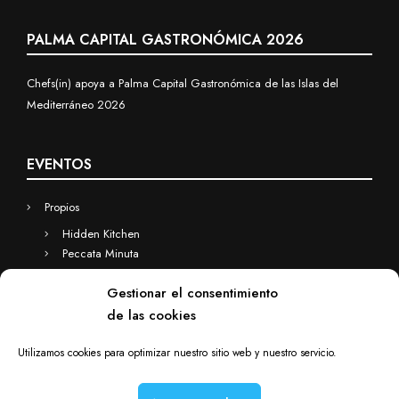
PALMA CAPITAL GASTRONÓMICA 2026
Chefs(in) apoya a Palma Capital Gastronómica de las Islas del
Mediterráneo 2026
EVENTOS
Propios
Hidden Kitchen
Peccata Minuta
Business
Gestionar el consentimiento
Eventos a medida
de las cookies
Hidden Kitchen Business
Chefs(in) for you
Utilizamos cookies para optimizar nuestro sitio web y nuestro servicio.