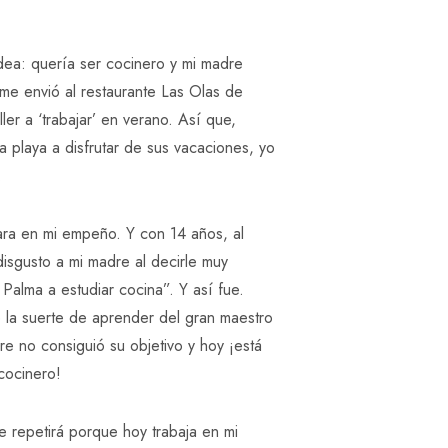
dea: quería ser cocinero y mi madre
me envió al restaurante Las Olas de
ler a ‘trabajar’ en verano. Así que,
a playa a disfrutar de sus vacaciones, yo
…
ara en mi empeño. Y con 14 años, al
disgusto a mi madre al decirle muy
alma a estudiar cocina”. Y así fue.
e la suerte de aprender del gran maestro
e no consiguió su objetivo y hoy ¡está
cocinero!
e repetirá porque hoy trabaja en mi