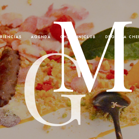
M
G
RIENCIAS
AGENDA
CHEFS(IN)CLUB
DEGUSTA CHEF