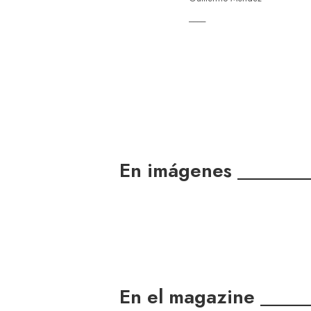
____
En imágenes ______
En el magazine ____