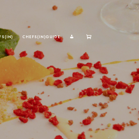
MI CUENTA
S(IN)
CHEFS(IN)GUIDE