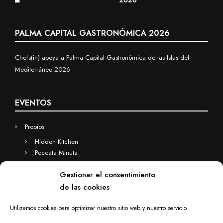
PALMA CAPITAL GASTRONÓMICA 2026
Chefs(in) apoya a Palma Capital Gastronómica de las Islas del
Mediterráneo 2026
EVENTOS
Propios
Hidden Kitchen
Peccata Minuta
Business
Gestionar el consentimiento
Eventos a medida
de las cookies
Hidden Kitchen Business
Chefs(in) for you
Utilizamos cookies para optimizar nuestro sitio web y nuestro servicio.