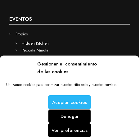
EVENTOS
Propios
Hidden Kitchen
Peccata Minuta
Business
Gestionar el consentimiento
Eventos a medida
de las cookies
Hidden Kitchen Business
Chefs(in) for you
Utilizamos cookies para optimizar nuestro sitio web y nuestro servicio.
Aceptar cookies
Denegar
Chefs(in) is a Deacorde brand © Copyright 2012-2025. All rights
reserved.
Ver preferencias