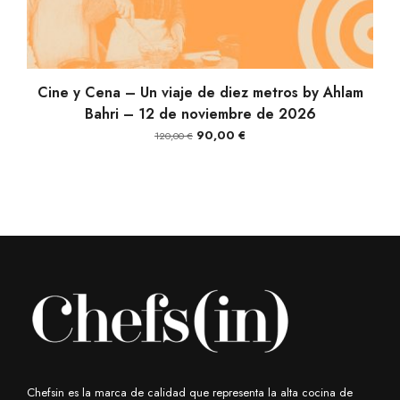
AÑADIR AL CARRITO
Cine y Cena – Un viaje de diez metros by Ahlam
Bahri – 12 de noviembre de 2026
El
El
90,00
€
120,00
€
precio
precio
original
actual
era:
es:
120,00 €.
90,00 €.
Chefsin es la marca de calidad que representa la alta cocina de