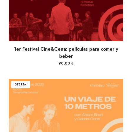
VER PRODUCTOS
1er Festival Cine&Cena: películas para comer y
beber
90,00
€
¡OFERTA!