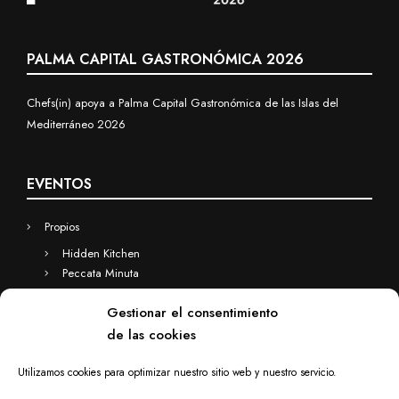
PALMA CAPITAL GASTRONÓMICA 2026
Chefs(in) apoya a Palma Capital Gastronómica de las Islas del
Mediterráneo 2026
EVENTOS
Propios
Hidden Kitchen
Peccata Minuta
Business
Gestionar el consentimiento
Eventos a medida
de las cookies
Hidden Kitchen Business
Chefs(in) for you
Utilizamos cookies para optimizar nuestro sitio web y nuestro servicio.