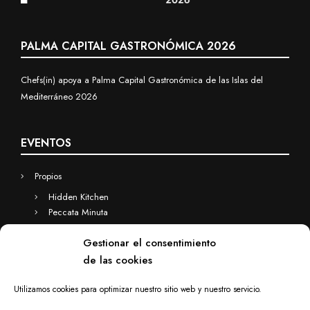
PALMA CAPITAL GASTRONÓMICA 2026
Chefs(in) apoya a Palma Capital Gastronómica de las Islas del
Mediterráneo 2026
EVENTOS
Propios
Hidden Kitchen
Peccata Minuta
Business
Gestionar el consentimiento
Eventos a medida
de las cookies
Hidden Kitchen Business
Chefs(in) for you
Utilizamos cookies para optimizar nuestro sitio web y nuestro servicio.