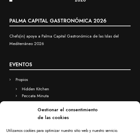
PALMA CAPITAL GASTRONÓMICA 2026
Chefs(in) apoya a Palma Capital Gastronómica de las Islas del
Mediterráneo 2026
EVENTOS
Propios
Hidden Kitchen
Peccata Minuta
Business
Gestionar el consentimiento
Eventos a medida
de las cookies
Hidden Kitchen Business
Chefs(in) for you
Utilizamos cookies para optimizar nuestro sitio web y nuestro servicio.