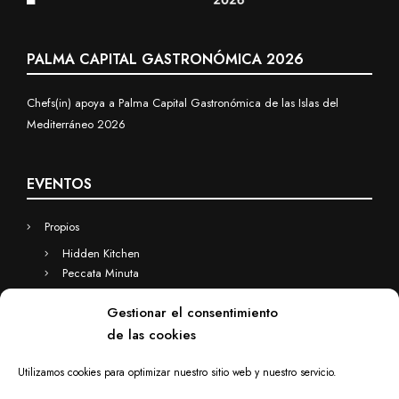
PALMA CAPITAL GASTRONÓMICA 2026
Chefs(in) apoya a Palma Capital Gastronómica de las Islas del
Mediterráneo 2026
EVENTOS
Propios
Hidden Kitchen
Peccata Minuta
Business
Gestionar el consentimiento
Eventos a medida
de las cookies
Hidden Kitchen Business
Chefs(in) for you
Utilizamos cookies para optimizar nuestro sitio web y nuestro servicio.