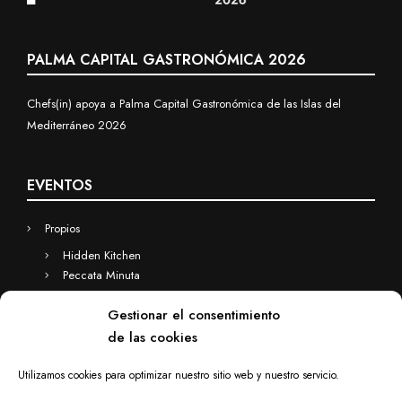
PALMA CAPITAL GASTRONÓMICA 2026
Chefs(in) apoya a Palma Capital Gastronómica de las Islas del
Mediterráneo 2026
EVENTOS
Propios
Hidden Kitchen
Peccata Minuta
Business
Gestionar el consentimiento
Eventos a medida
de las cookies
Hidden Kitchen Business
Chefs(in) for you
Utilizamos cookies para optimizar nuestro sitio web y nuestro servicio.