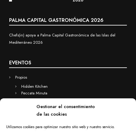
PALMA CAPITAL GASTRONÓMICA 2026
Chefs(in) apoya a Palma Capital Gastronómica de las Islas del
Mediterráneo 2026
EVENTOS
Propios
Hidden Kitchen
Peccata Minuta
Business
Gestionar el consentimiento
Eventos a medida
de las cookies
Hidden Kitchen Business
Chefs(in) for you
Utilizamos cookies para optimizar nuestro sitio web y nuestro servicio.