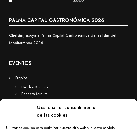
PALMA CAPITAL GASTRONÓMICA 2026
Chefs(in) apoya a Palma Capital Gastronómica de las Islas del
Mediterráneo 2026
EVENTOS
Propios
Hidden Kitchen
Peccata Minuta
Business
Gestionar el consentimiento
Eventos a medida
de las cookies
Hidden Kitchen Business
Chefs(in) for you
Utilizamos cookies para optimizar nuestro sitio web y nuestro servicio.