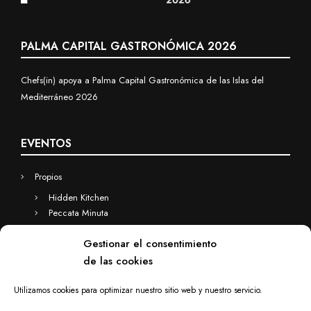
PALMA CAPITAL GASTRONÓMICA 2026
Chefs(in) apoya a Palma Capital Gastronómica de las Islas del
Mediterráneo 2026
EVENTOS
Propios
Hidden Kitchen
Peccata Minuta
Business
Gestionar el consentimiento
Eventos a medida
de las cookies
Hidden Kitchen Business
Chefs(in) for you
Utilizamos cookies para optimizar nuestro sitio web y nuestro servicio.