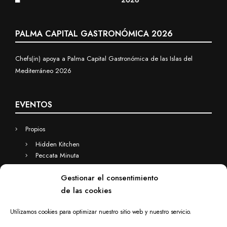
PALMA CAPITAL GASTRONÓMICA 2026
Chefs(in) apoya a Palma Capital Gastronómica de las Islas del
Mediterráneo 2026
EVENTOS
Propios
Hidden Kitchen
Peccata Minuta
Business
Gestionar el consentimiento
Eventos a medida
de las cookies
Hidden Kitchen Business
Chefs(in) for you
Utilizamos cookies para optimizar nuestro sitio web y nuestro servicio.