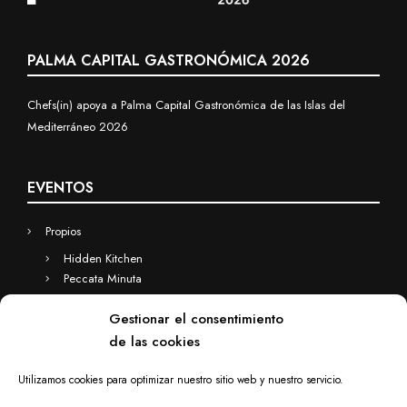
PALMA CAPITAL GASTRONÓMICA 2026
Chefs(in) apoya a Palma Capital Gastronómica de las Islas del
Mediterráneo 2026
EVENTOS
Propios
Hidden Kitchen
Peccata Minuta
Business
Gestionar el consentimiento
Eventos a medida
de las cookies
Hidden Kitchen Business
Chefs(in) for you
Utilizamos cookies para optimizar nuestro sitio web y nuestro servicio.