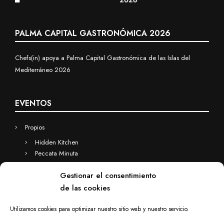
PALMA CAPITAL GASTRONÓMICA 2026
Chefs(in) apoya a Palma Capital Gastronómica de las Islas del
Mediterráneo 2026
EVENTOS
Propios
Hidden Kitchen
Peccata Minuta
Business
Gestionar el consentimiento
Eventos a medida
de las cookies
Hidden Kitchen Business
Chefs(in) for you
Utilizamos cookies para optimizar nuestro sitio web y nuestro servicio.