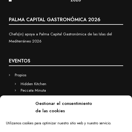
PALMA CAPITAL GASTRONÓMICA 2026
Chefs(in) apoya a Palma Capital Gastronómica de las Islas del
Mediterráneo 2026
EVENTOS
Propios
Hidden Kitchen
Peccata Minuta
Business
Gestionar el consentimiento
Eventos a medida
de las cookies
Hidden Kitchen Business
Chefs(in) for you
Utilizamos cookies para optimizar nuestro sitio web y nuestro servicio.