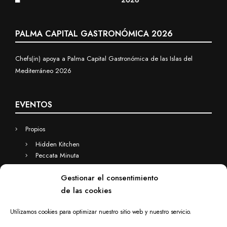
PALMA CAPITAL GASTRONÓMICA 2026
Chefs(in) apoya a Palma Capital Gastronómica de las Islas del
Mediterráneo 2026
EVENTOS
Propios
Hidden Kitchen
Peccata Minuta
Business
Gestionar el consentimiento
Eventos a medida
de las cookies
Hidden Kitchen Business
Chefs(in) for you
Utilizamos cookies para optimizar nuestro sitio web y nuestro servicio.