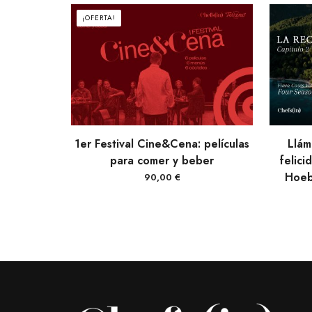
¡OFERTA!
VER PRODUCTOS
1er Festival Cine&Cena: películas
Llám
para comer y beber
felici
Hoeb
90,00
€