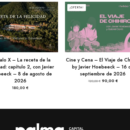
¡OFERTA!
AÑADIR AL CARRITO
AÑADIR AL CARRITO
alo X – La receta de la
Cine y Cena – El Viaje de Ch
dad: capítulo 2, con Javier
by Javier Hoebeeck – 16 
eeck – 8 de agosto de
septiembre de 2026
2026
El
El
90,00
€
120,00
€
precio
precio
180,00
€
original
actual
era:
es:
120,00 €.
90,00 