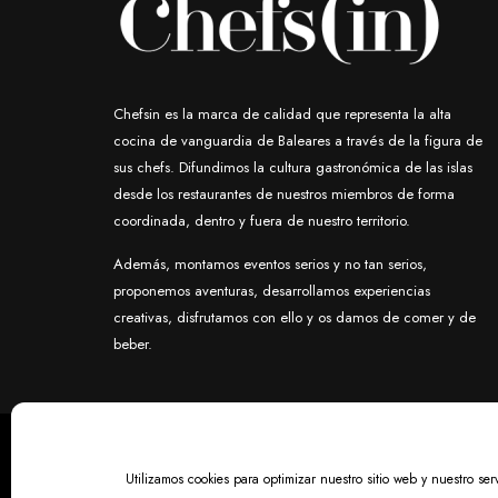
Chefsin es la marca de calidad que representa la alta
cocina de vanguardia de Baleares a través de la figura de
sus chefs. Difundimos la cultura gastronómica de las islas
desde los restaurantes de nuestros miembros de forma
coordinada, dentro y fuera de nuestro territorio.
Además, montamos eventos serios y no tan serios,
proponemos aventuras, desarrollamos experiencias
creativas, disfrutamos con ello y os damos de comer y de
beber.
Utilizamos cookies para optimizar nuestro sitio web y nuestro serv
Chefs(in) is a Deacorde brand © Copyright 2012-2025. All ri