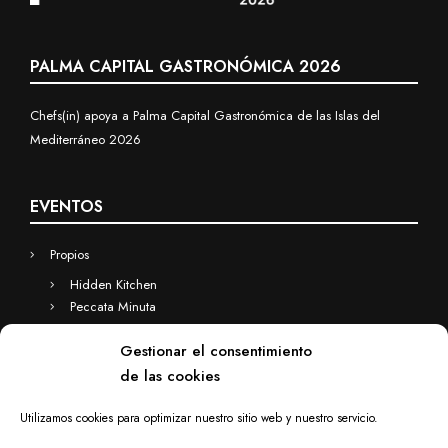
PALMA CAPITAL GASTRONÓMICA 2026
Chefs(in) apoya a Palma Capital Gastronómica de las Islas del
Mediterráneo 2026
EVENTOS
Propios
Hidden Kitchen
Peccata Minuta
Business
Gestionar el consentimiento
Eventos a medida
de las cookies
Hidden Kitchen Business
Chefs(in) for you
Utilizamos cookies para optimizar nuestro sitio web y nuestro servicio.