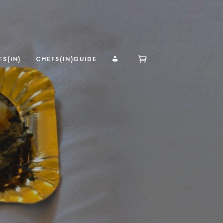
MI CUENTA
S(IN)
CHEFS(IN)GUIDE