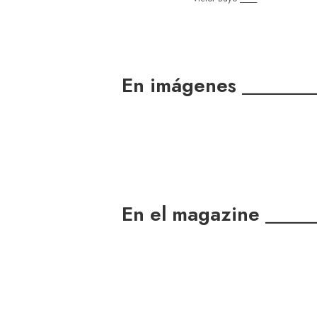
En imágenes ______
En el magazine ____