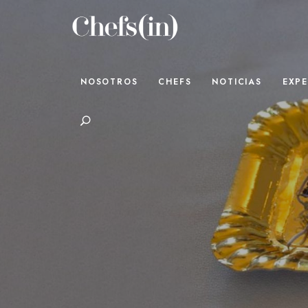
CHEFS(IN)
Local Gastronomy Adventures
NOSOTROS
CHEFS
NOTICIAS
EXPE
Search