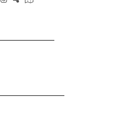
_____________
_______________