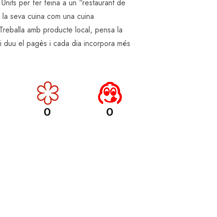
s Units per fer feina a un “restaurant de
x la seva cuina com una cuina
 Treballa amb producte local, pensa la
i duu el pagès i cada dia incorpora més
.
0
0