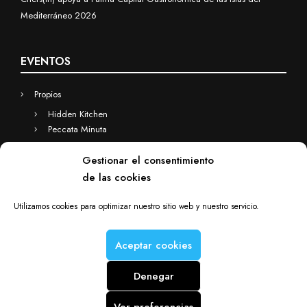
Mediterráneo 2026
EVENTOS
Propios
Hidden Kitchen
Peccata Minuta
Business
Gestionar el consentimiento
Eventos a medida
de las cookies
Hidden Kitchen Business
Chefs(in) for you
Utilizamos cookies para optimizar nuestro sitio web y nuestro servicio.
Aceptar cookies
Denegar
Chefs(in) is a Deacorde brand © Copyright 2012-2025. All rights
reserved.
Ver preferencias