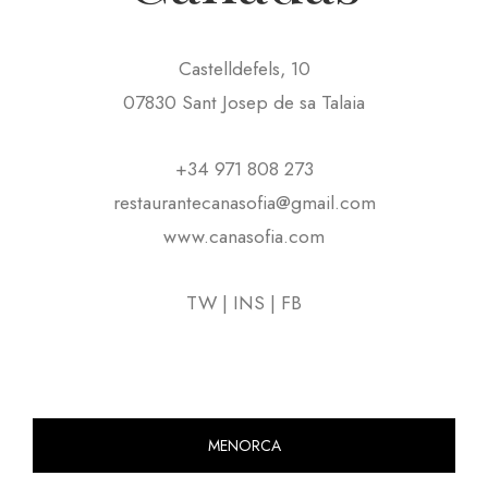
Castelldefels, 10
07830 Sant Josep de sa Talaia
+34 971 808 273
restaurantecanasofia@gmail.com
www.canasofia.com
TW
|
INS
|
FB
MENORCA