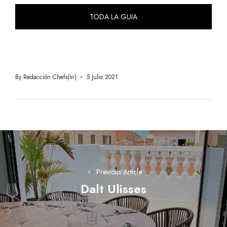
TODA LA GUIA
By
Redacción Chefs(in)
5 Julio 2021
Navegación
de
entradas
Previous Article
Dalt Ulisses
Previous
post: