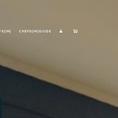
MI CUENTA
S(IN)
CHEFS(IN)GUIDE