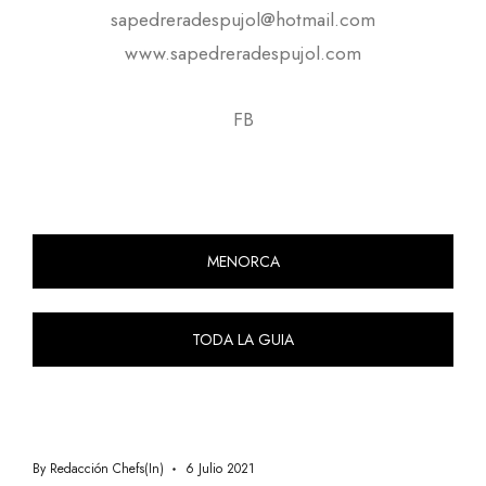
sapedreradespujol@hotmail.com
www.sapedreradespujol.com
FB
MENORCA
TODA LA GUIA
By
Redacción Chefs(in)
6 Julio 2021