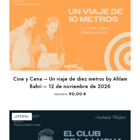
AÑADIR AL CARRITO
Cine y Cena – Un viaje de diez metros by Ahlam
Bahri – 12 de noviembre de 2026
El
El
90,00
€
120,00
€
precio
precio
original
actual
era:
es:
¡OFERTA!
120,00 €.
90,00 €.