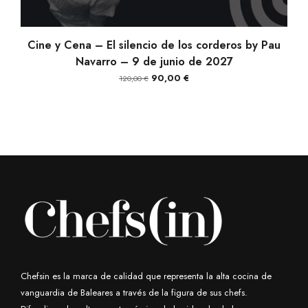
AÑADIR AL CARRITO
Cine y Cena – El silencio de los corderos by Pau
Navarro – 9 de junio de 2027
El
El
90,00
€
120,00
€
precio
precio
original
actual
era:
es:
120,00 €.
90,00 €.
Chefsin es la marca de calidad que representa la alta cocina de
vanguardia de Baleares a través de la figura de sus chefs.