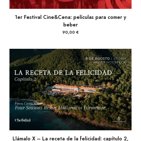
VER PRODUCTOS
1er Festival Cine&Cena: películas para comer y
beber
90,00
€
AÑADIR AL CARRITO
Llámalo X – La receta de la felicidad: capítulo 2,