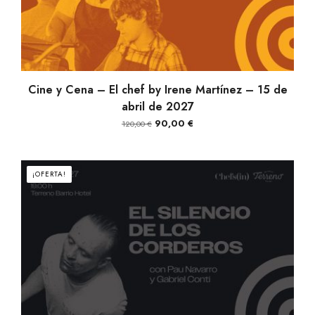
AÑADIR AL CARRITO
Cine y Cena – El chef by Irene Martínez – 15 de
abril de 2027
El
El
90,00
€
120,00
€
precio
precio
original
actual
era:
es:
¡OFERTA!
120,00 €.
90,00 €.