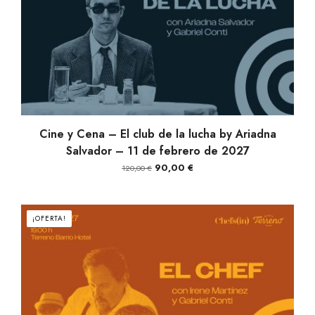
AÑADIR AL CARRITO
Cine y Cena – El club de la lucha by Ariadna
Salvador – 11 de febrero de 2027
El
El
90,00
€
120,00
€
precio
precio
original
actual
era:
es:
¡OFERTA!
120,00 €.
90,00 €.