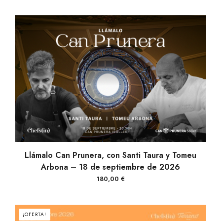
precio
precio
original
actual
era:
es:
120,00 €.
90,00 €.
AÑADIR AL CARRITO
Llámalo Can Prunera, con Santi Taura y Tomeu
Arbona – 18 de septiembre de 2026
180,00
€
¡OFERTA!