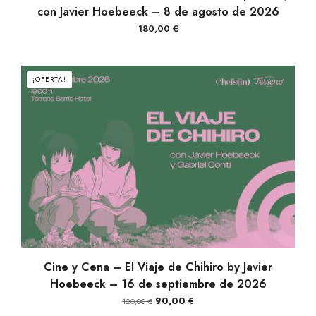
con Javier Hoebeeck – 8 de agosto de 2026
180,00
€
¡OFERTA!
AÑADIR AL CARRITO
Cine y Cena – El Viaje de Chihiro by Javier
Hoebeeck – 16 de septiembre de 2026
El
El
90,00
€
120,00
€