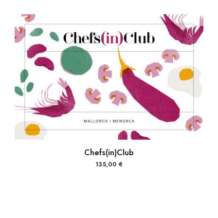
Este
SELECCIONAR OPCIONES
Chefs(in)Club
producto
135,00
€
tiene
múltiples
variantes.
Las