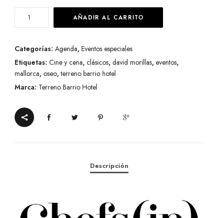
Cine
AÑADIR AL CARRITO
y
Cena
Categorías:
Agenda
,
Eventos especiales
-
Etiquetas:
Cine y cena
,
clásicos
,
david morillas
,
eventos
,
El
mallorca
,
oseo
,
terreno barrio hotel
silencio
Marca:
Terreno Barrio Hotel
de
los
corderos
by
Pau
Navarro
Descripción
-
9
de
junio