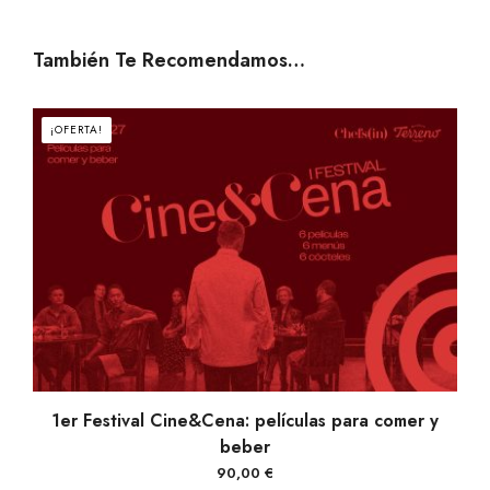
También Te Recomendamos…
¡OFERTA!
VER PRODUCTOS
1er Festival Cine&Cena: películas para comer y
beber
90,00
€