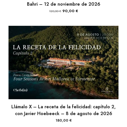
Bahri – 12 de noviembre de 2026
El
El
90,00
€
120,00
€
precio
precio
original
actual
era:
es:
120,00 €.
90,00 €.
AÑADIR AL CARRITO
Llámalo X – La receta de la felicidad: capítulo 2,
con Javier Hoebeeck – 8 de agosto de 2026
180,00
€