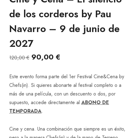
de los corderos by Pau
Navarro – 9 de junio de
2027
El
El
90,00
€
120,00
€
precio
precio
Este evento forma parte del 1er Festival Cine&Cena by
original
actual
Chefs(in). Si quieres abonarte al festival completo o a
era:
es:
más de una película, con un descuento o dos, por
supuesto, accede directamente al
ABONO DE
120,00 €.
90,00 €.
TEMPORADA
.
Cine y cena. Una combinación que siempre es un éxito,
pero a la manera Chefs(in) y de la mano de
Terreno