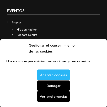
EVENTOS
Propios
Hidden Kitchen
Peccata Minuta
Business
Gestionar el consentimiento
Eventos a medida
de las cookies
Hidden Kitchen Business
Chefs(in) for you
Utilizamos cookies para optimizar nuestro sitio web y nuestro servicio.
Aceptar cookies
Denegar
Chefs(in) is a Deacorde brand © Copyright 2012-2025. All rights
reserved.
Ver preferencias