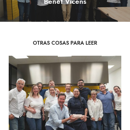
Benet Vicens
post:
OTRAS COSAS PARA LEER