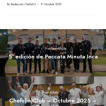
By
Redacción Chefs(in)
31 Octubre 2025
Navegación
de
entradas
Previous Article
5ª edición de Peccata Minuta Inca
Previous
post:
Next Article
Chefs(in)Club – Octubre 2025 –
Next