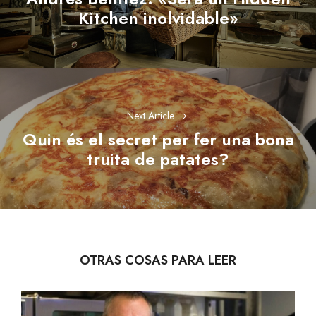
Previous
Kitchen inolvidable»
post:
Next Article
Quin és el secret per fer una bona
Next
truita de patates?
post:
OTRAS COSAS PARA LEER