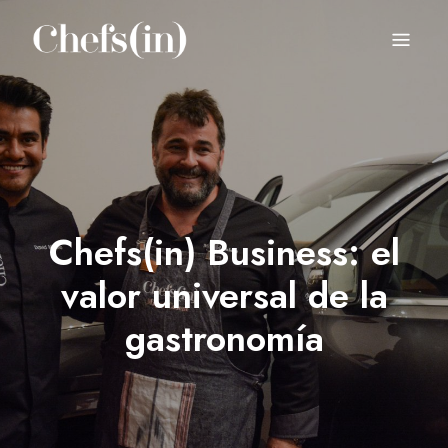
CHEFS(IN)
Local Gastronomy Adventures
Chefs(in) Business: el
valor universal de la
gastronomía