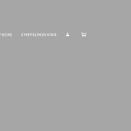
MI CUENTA
S(IN)
CHEFS(IN)GUIDE