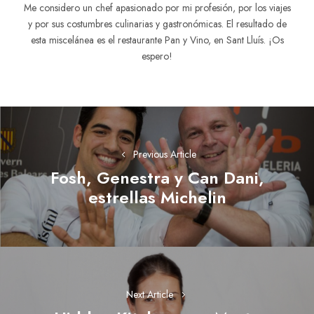
Me considero un chef apasionado por mi profesión, por los viajes
y por sus costumbres culinarias y gas­tronómicas. El resultado de
esta miscelánea es el restaurante Pan y Vino, en Sant Lluís. ¡Os
espero!
Navegación
de
Previous Article
entradas
Fosh, Genestra y Can Dani,
Previous
estrellas Michelin
post:
Next Article