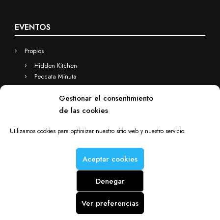
EVENTOS
Propios
Hidden Kitchen
Peccata Minuta
Business
Gestionar el consentimiento
Eventos a medida
de las cookies
Hidden Kitchen Business
Chefs(in) for you
Utilizamos cookies para optimizar nuestro sitio web y nuestro servicio.
Aceptar cookies
Denegar
Chefs(in) is a Deacorde brand © Copyright 2012-2025. All rights
reserved.
Ver preferencias