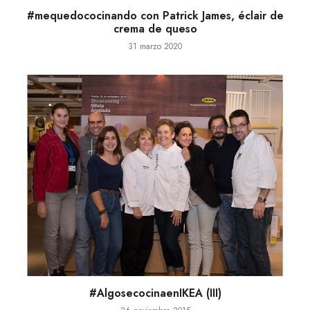
#mequedococinando con Patrick James, éclair de
crema de queso
31 marzo 2020
#AlgosecocinaenIKEA (III)