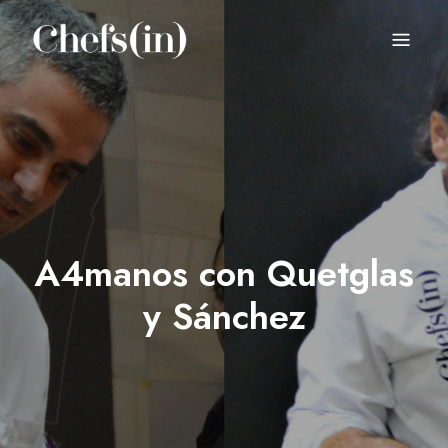
CHEFS(IN)
Local Gastronomy Adventures
A4manos con Quetglas
y Sánchez