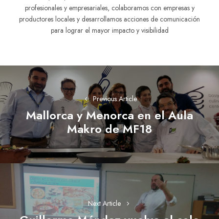
profesionales y empresariales, colaboramos con empresas y
productores locales y desarrollamos acciones de comunicación
para lograr el mayor impacto y visibilidad
Navegación
de
Previous Article
entradas
Mallorca y Menorca en el Aula
Previous
Makro de MF18
post:
Next Article
Next