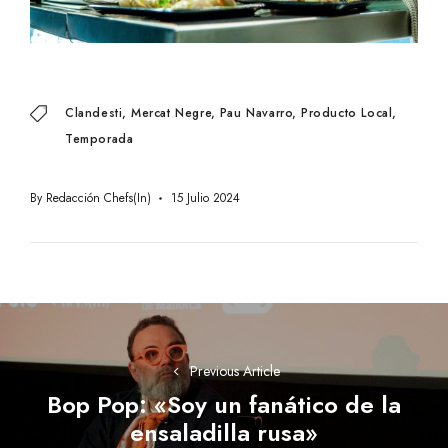
Clandesti
Mercat Negre
Pau Navarro
Producto Local
Temporada
By
Redacción Chefs(in)
15 Julio 2024
Navegación
de
Previous Article
entradas
Bop Pop: «Soy un fanático de la
Previous
ensaladilla rusa»
post: