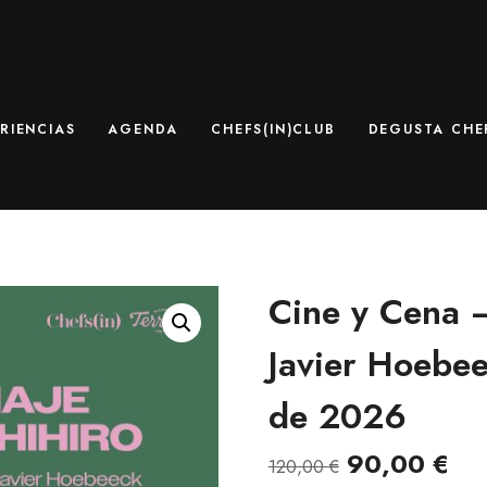
RIENCIAS
AGENDA
CHEFS(IN)CLUB
DEGUSTA CHEF
Cine y Cena –
Javier Hoebe
de 2026
El
El
90,00
€
120,00
€