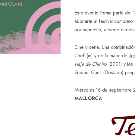
precio
pre
Este evento forma parte del 1
original
act
abonarte al festival complet
era:
es:
por supuesto, accede direct
120,00 €.
90
Cine y cena. Una combinación
Chefs(in) y de la mano de
Te
viaje de Chihiro
(2001) y los 
Gabriel Conti (Destape) prep
Miércoles 16 de septiembre 
MALLORCA
.