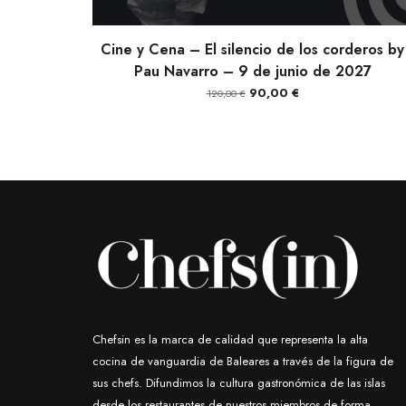
AÑADIR AL CARRITO
Cine y Cena – El silencio de los corderos by
Pau Navarro – 9 de junio de 2027
El
El
90,00
€
120,00
€
precio
precio
original
actual
era:
es:
120,00 €.
90,00 €.
Chefsin es la marca de calidad que representa la alta
cocina de vanguardia de Baleares a través de la figura de
sus chefs. Difundimos la cultura gastronómica de las islas
desde los restaurantes de nuestros miembros de forma