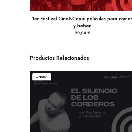
VER PRODUCTOS
1er Festival Cine&Cena: películas para come
y beber
90,00
€
Productos Relacionados
¡OFERTA!