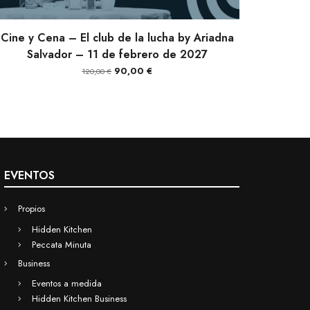
AÑADIR AL CARRITO
Cine y Cena – El club de la lucha by Ariadna
Salvador – 11 de febrero de 2027
El
El
90,00
€
120,00
€
precio
precio
original
actual
era:
es:
120,00 €.
90,00 €.
EVENTOS
Propios
Hidden Kitchen
Peccata Minuta
Business
Eventos a medida
Hidden Kitchen Business