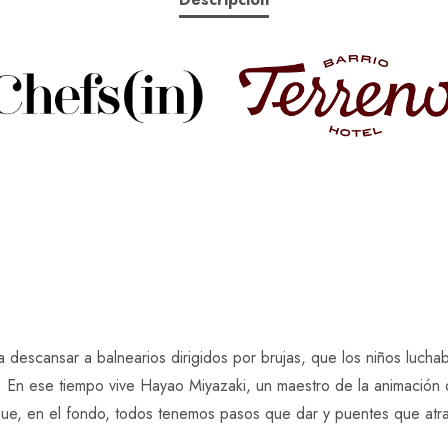
16
de
septiembre
de
2026
cantidad
 descansar a balnearios dirigidos por brujas, que los niños luch
. En ese tiempo vive Hayao Miyazaki, un maestro de la animación q
que, en el fondo, todos tenemos pasos que dar y puentes que atr