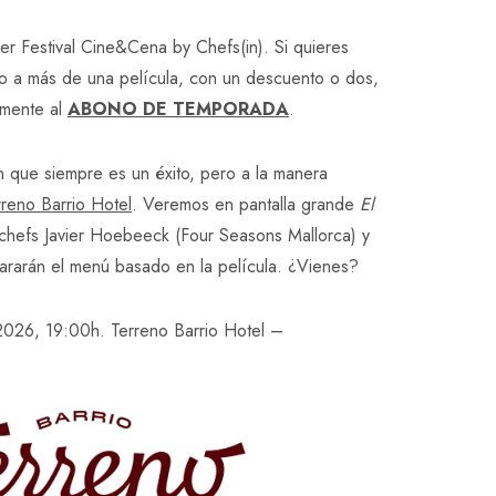
cio
er Festival Cine&Cena by Chefs(in). Si quieres
ual
o o a más de una película, con un descuento o dos,
amente al
ABONO DE TEMPORADA
.
,00 €.
 que siempre es un éxito, pero a la manera
rreno Barrio Hotel
. Veremos en pantalla grande
El
chefs Javier Hoebeeck (Four Seasons Mallorca) y
ararán el menú basado en la película. ¿Vienes?
2026, 19:00h. Terreno Barrio Hotel –