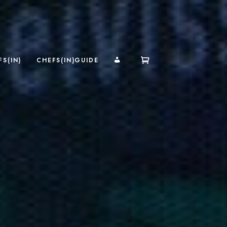
MI CUENTA
S(IN)
CHEFS(IN)GUIDE