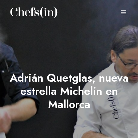
CHEFS(IN)
Local Gastronomy Adventures
Adrián Quetglas, nueva
estrella Michelin en
Mallorca