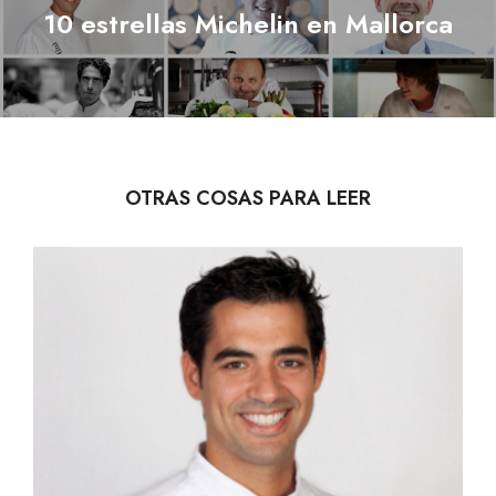
Next Article
10 estrellas Michelin en Mallorca
Next
post:
OTRAS COSAS PARA LEER