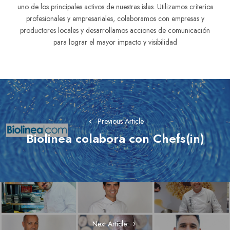
territorio. Contribuimos conjuntamente a que la gastronomía sea
uno de los principales activos de nuestras islas. Utilizamos criterios
profesionales y empresariales, colaboramos con empresas y
productores locales y desarrollamos acciones de comunicación
para lograr el mayor impacto y visibilidad
Navegación
de
entradas
Previous Article
Biolinea colabora con Chefs(in)
Previous
post: