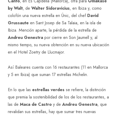
Cantó
, en Es Capdellà (Mallorca), otra para
Omakase
by Walt
, de
Walter Sidoravicius
, en Ibiza y, como
colofón una nueva estrella en Únic, del chef
David
Grussaute
en Sant Josep de Sa Talaia, en la isla de
Ibiza. Mención aparte, la pérdida de la estrella de
Andreu Genestra
por cierre en Son Jaumell y, al
mismo tiempo, su nueva obtención en su nueva ubicación
en el Hotel Zoetry de Llucmajor.
Así Baleares cuenta con 16 restaurantes (11 en Mallorca
y 5 en Ibiza) que suman 17 estrellas Michelin.
En lo que las
estrellas verdes
se refiere, la distinción
que premia la sostenibilidad de los de los restaurantes, a
las de
Maca de Castro
y de
Andreu Genestra
, que
revalidan sus estrellas, hay que sumar tres nuevas