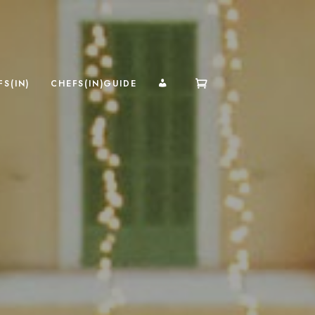
MI CUENTA
S(IN)
CHEFS(IN)GUIDE