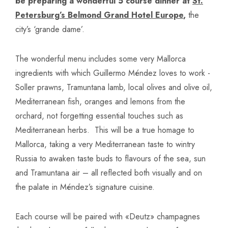
be preparing a wonderful 5 course dinner at
St.
Petersburg’s Belmond Grand Hotel Europe
,
the
city’s ‘grande dame’.
The wonderful menu includes some very Mallorca
ingredients with which Guillermo Méndez loves to work -
Soller prawns, Tramuntana lamb, local olives and olive oil,
Mediterranean fish, oranges and lemons from the
orchard, not forgetting essential touches such as
Mediterranean herbs. This will be a true homage to
Mallorca, taking a very Mediterranean taste to wintry
Russia to awaken taste buds to flavours of the sea, sun
and Tramuntana air – all reflected both visually and on
the palate in Méndez’s signature cuisine.
Each course will be paired with «Deutz» champagnes