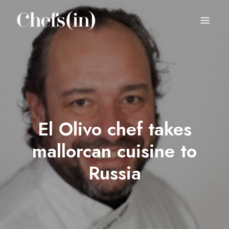
CHEFS(IN)
Local Gastronomy Adventures
El Olivo chef takes
mallorcan cuisine to
Russia