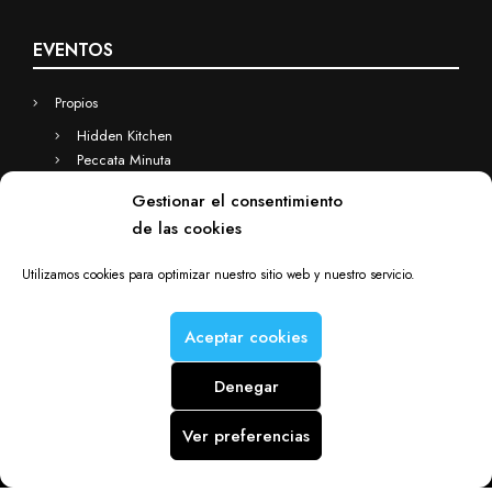
Propios
Hidden Kitchen
Peccata Minuta
Business
Eventos a medida
Hidden Kitchen Business
Gestionar el consentimiento
Chefs(in) for you
de las cookies
Utilizamos cookies para optimizar nuestro sitio web y nuestro servicio.
Chefs(in) is a Deacorde brand © Copyright 2012-2025. All rights
Aceptar cookies
reserved.
Denegar
Ver preferencias