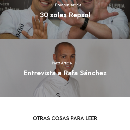
entradas
Previous Article
30 soles Repsol
Previous
post:
Next Article
Entrevista a Rafa Sánchez
Next
post:
OTRAS COSAS PARA LEER