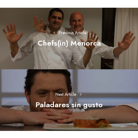
Navegación
de
entradas
Previous Article
Chefs(in) Menorca
Previous
post:
Next Article
Paladares sin gusto
Next
post: