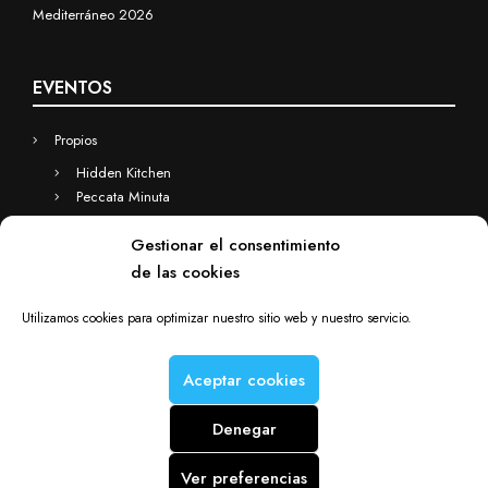
Mediterráneo 2026
EVENTOS
Propios
Hidden Kitchen
Peccata Minuta
Business
Gestionar el consentimiento
Eventos a medida
de las cookies
Hidden Kitchen Business
Chefs(in) for you
Utilizamos cookies para optimizar nuestro sitio web y nuestro servicio.
Aceptar cookies
Denegar
Chefs(in) is a Deacorde brand © Copyright 2012-2025. All rights
reserved.
Ver preferencias