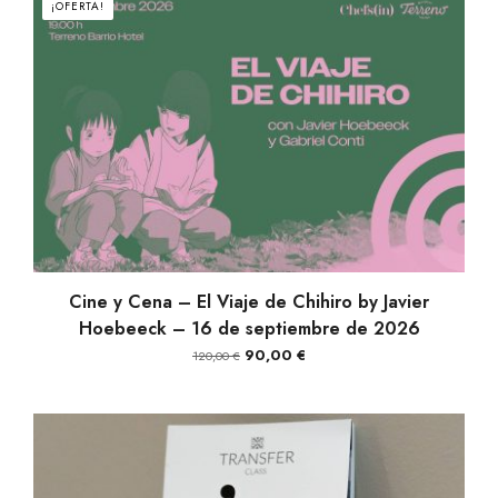
¡OFERTA!
AÑADIR AL CARRITO
Cine y Cena – El Viaje de Chihiro by Javier
Hoebeeck – 16 de septiembre de 2026
El
El
90,00
€
120,00
€
precio
precio
original
actual
era:
es:
120,00 €.
90,00 €.