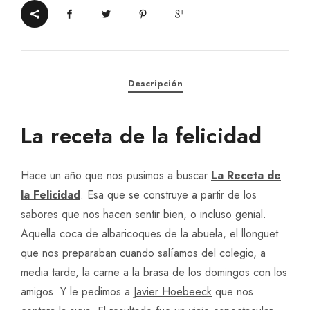
felicidad:
capítulo
2,
con
Descripción
Javier
Hoebeeck
La receta de la felicidad
-
8
de
Hace un año que nos pusimos a buscar
La Receta de
agosto
la Felicidad
. Esa que se construye a partir de los
de
sabores que nos hacen sentir bien, o incluso genial.
2026
Aquella coca de albaricoques de la abuela, el llonguet
cantidad
que nos preparaban cuando salíamos del colegio, a
media tarde, la carne a la brasa de los domingos con los
amigos. Y le pedimos a
Javier Hoebeeck
que nos