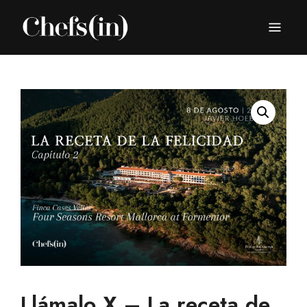
CHEFS(IN)
Local Gastronomy Adventures
Llámalo X – La receta de