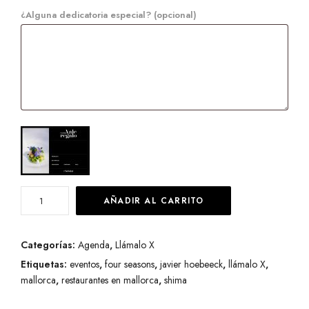
¿Alguna dedicatoria especial?
(opcional)
Llámalo
AÑADIR AL CARRITO
X
-
Categorías:
Agenda
,
Llámalo X
La
Etiquetas:
eventos
,
four seasons
,
javier hoebeeck
,
llámalo X
,
receta
mallorca
,
restaurantes en mallorca
,
shima
de
la