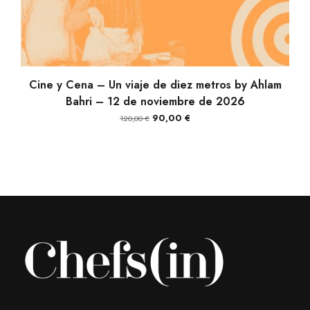
AÑADIR AL CARRITO
Cine y Cena – Un viaje de diez metros by Ahlam
Bahri – 12 de noviembre de 2026
El
El
90,00
€
120,00
€
precio
precio
original
actual
era:
es:
120,00 €.
90,00 €.