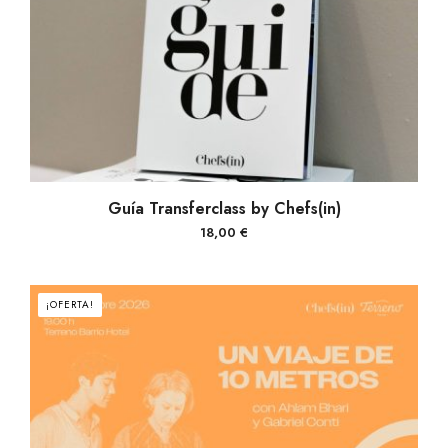
AÑADIR AL CARRITO
Guía Transferclass by Chefs(in)
18,00
€
¡OFERTA!