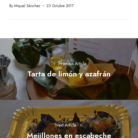
By
Miquel Sánchez
23 Octubre 2017
Navegación
de
entradas
Previous Article
Tarta de limón y azafrán
Previous
post:
Next Article
Mejillones en escabeche
Next