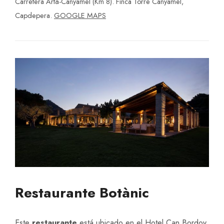
Carretera Artà-Canyamel (Km 8). Finca Torre Canyamel,
Capdepera.
GOOGLE MAPS
Restaurante Botànic
Este
restaurante
está ubicado en el Hotel Can Bordoy