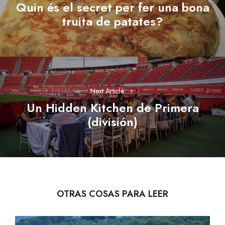
entradas
Quin és el secret per fer una bona
Previous
truita de patates?
post:
Next Article
Un Hidden Kitchen de Primera
Next
(división)
post:
OTRAS COSAS PARA LEER