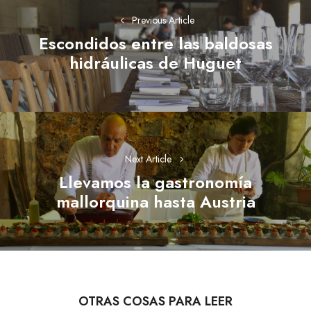
de
Previous Article
entradas
Escondidos entre las baldosas
Previous
hidráulicas de Huguet
post:
Next Article
Llevamos la gastronomía
Next
mallorquina hasta Austria
post:
OTRAS COSAS PARA LEER