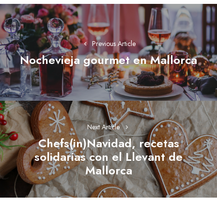
Navegación
de
entradas
Previous Article
Nochevieja gourmet en Mallorca
Previous
post:
Next Article
Chefs(in)Navidad, recetas
solidarias con el Llevant de
Next
Mallorca
post: