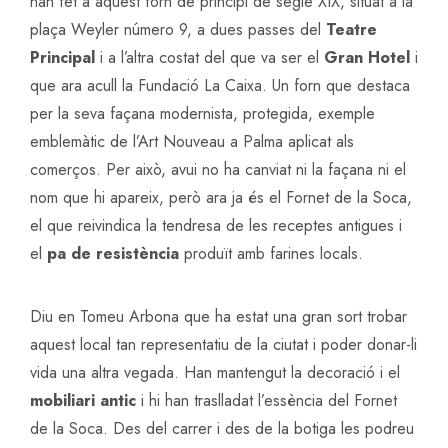
han fet a aquest forn de principi de segle XIX, situat a la
plaça Weyler número 9, a dues passes del
Teatre
Principal
i a l’altra costat del que va ser el
Gran Hotel
i
que ara acull la Fundació La Caixa. Un forn que destaca
per la seva façana modernista, protegida, exemple
emblemàtic de l’Art Nouveau a Palma aplicat als
comerços. Per això, avui no ha canviat ni la façana ni el
nom que hi apareix, però ara ja és el Fornet de la Soca,
el que reivindica la tendresa de les receptes antigues i
el
pa de resistència
produït amb farines locals.
Diu en Tomeu Arbona que ha estat una gran sort trobar
aquest local tan representatiu de la ciutat i poder donar-li
vida una altra vegada. Han mantengut la decoració i el
mobiliari antic
i hi han traslladat l’essència del Fornet
de la Soca. Des del carrer i des de la botiga les podreu