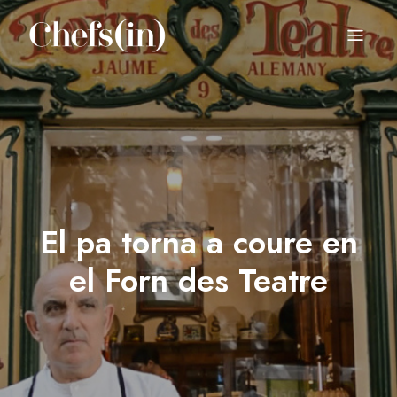
CHEFS(IN)
Local Gastronomy Adventures
El pa torna a coure en
el Forn des Teatre