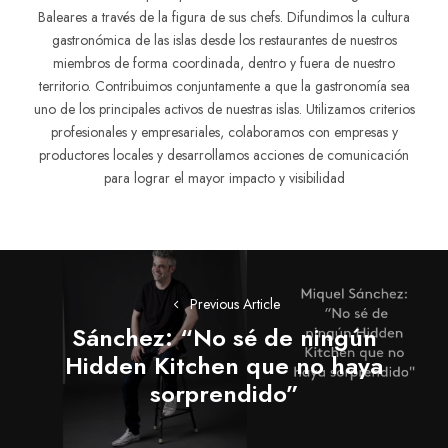
Baleares a través de la figura de sus chefs. Difundimos la cultura
gastronómica de las islas desde los restaurantes de nuestros
miembros de forma coordinada, dentro y fuera de nuestro
territorio. Contribuimos conjuntamente a que la gastronomía sea
uno de los principales activos de nuestras islas. Utilizamos criterios
profesionales y empresariales, colaboramos con empresas y
productores locales y desarrollamos acciones de comunicación
para lograr el mayor impacto y visibilidad
Navegación
de
Previous Article
Sánchez: “No sé de ningún
entradas
Hidden Kitchen que no haya
Previous
sorprendido”
post: