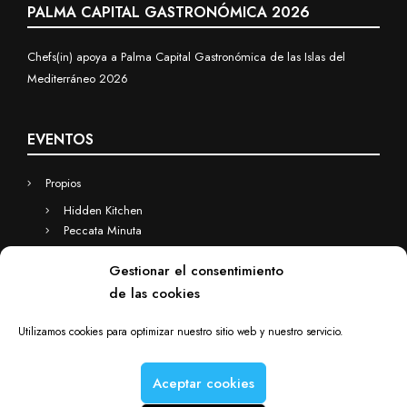
PALMA CAPITAL GASTRONÓMICA 2026
Chefs(in) apoya a Palma Capital Gastronómica de las Islas del
Mediterráneo 2026
EVENTOS
Propios
Hidden Kitchen
Peccata Minuta
Business
Gestionar el consentimiento
Eventos a medida
de las cookies
Hidden Kitchen Business
Chefs(in) for you
Utilizamos cookies para optimizar nuestro sitio web y nuestro servicio.
Aceptar cookies