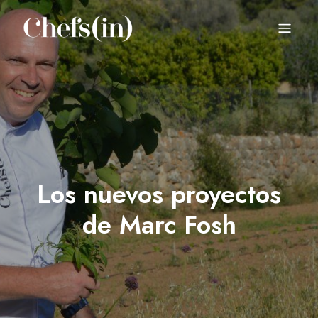
CHEFS(IN)
Local Gastronomy Adventures
Los nuevos proyectos
de Marc Fosh