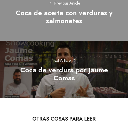
Previous Article
entradas
Coca de aceite con verduras y
Previous
salmonetes
post:
Next Article
Coca de verdura por Jaume
Next
Comas
post:
OTRAS COSAS PARA LEER