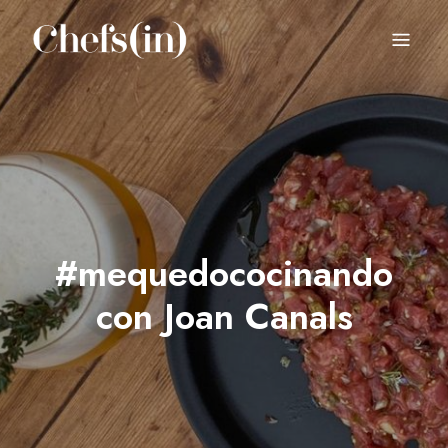
CHEFS(IN)
Local Gastronomy Adventures
#mequedococinando
con Joan Canals